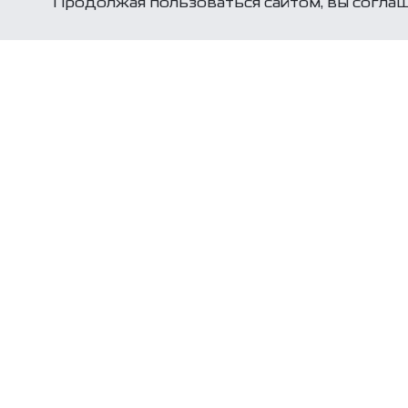
Продолжая пользоваться сайтом, вы соглаш
Связаться с
нами
Бесплатная горячая линия
8 (800) 333 66 68