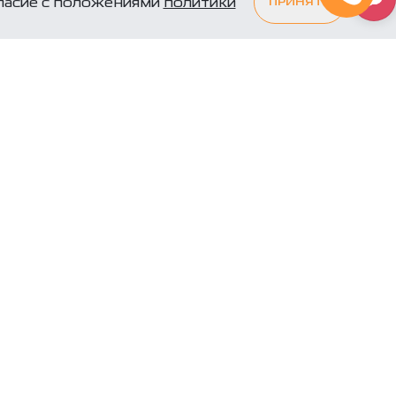
гласие с положениями
политики
ПРИНЯТЬ
, и наши
жутся с вами