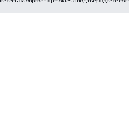
аетесь на обработку cookies и подтверждаете со
Оставьте заявку
специалисты свя